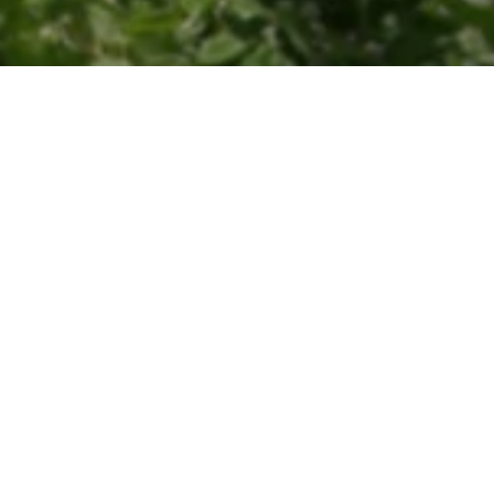
DAS NOVUM IN
BURGKIRCHEN
In zentraler Lage, unweit vom Ortskern von
Burgkirchen an der Alz gelegen, entsteht ein
Mehrfamilienhaus der besonderen Art. Die
45 Wohnungen bieten höchsten
Wohnkomfort und sind in Bezug auf
Ausstattung und Energiebilanz innovativ und